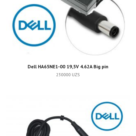
ADD TO CART
Dell HA65NE1-00 19,5V 4.62A Big pin
230000
UZS