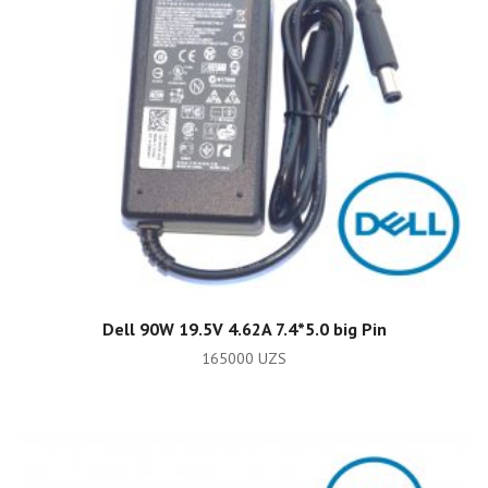
ADD TO CART
Dell 90W 19.5V 4.62A 7.4*5.0 big Pin
165000
UZS