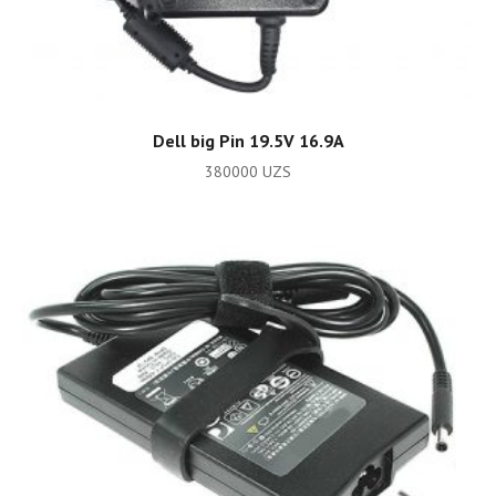
ADD TO CART
Dell big Pin 19.5V 16.9A
380000
UZS