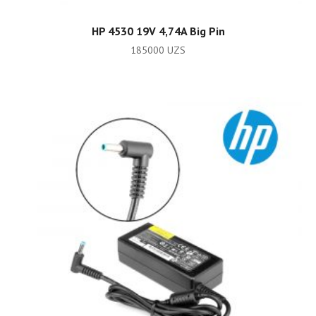
ADD TO CART
HP 4530 19V 4,74A Big Pin
185000
UZS