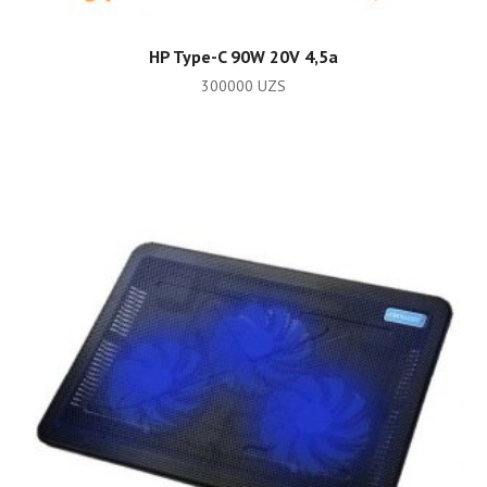
ADD TO CART
HP Type-C 90W 20V 4,5a
300000
UZS