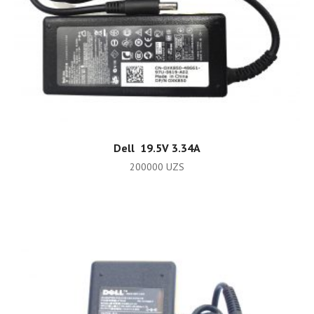
ADD TO CART
Dell 19.5V 3.34A
200000
UZS