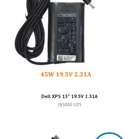
ADD TO CART
Dell XPS 13″ 19.5V 2.31A
285000
UZS