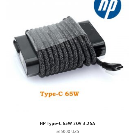
ADD TO CART
HP Type-C 65W 20V 3.25A
365000
UZS