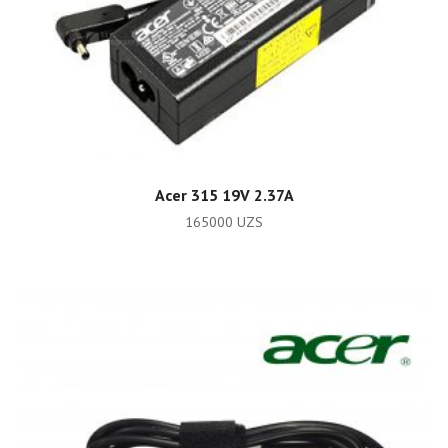
ADD TO CART
Acer 315 19V 2.37A
165000
UZS