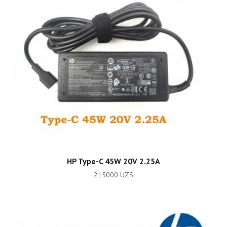
ADD TO CART
HP Type-C 45W 20V 2.25A
215000
UZS