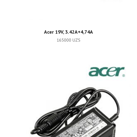
ADD TO CART
Acer 19V, 3.42A+4,74А
165000
UZS