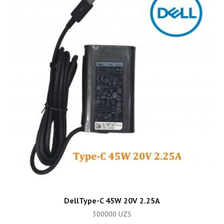
ADD TO CART
DellType-C 45W 20V 2.25A
300000
UZS