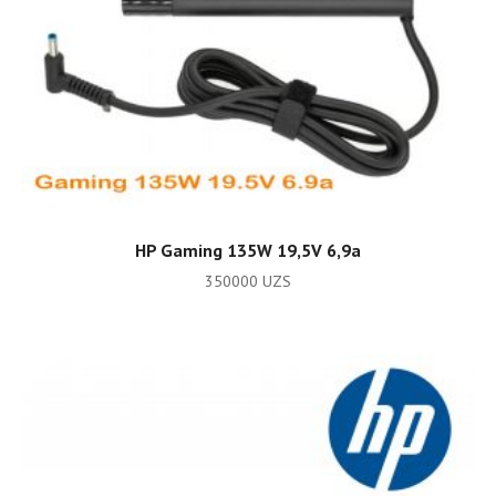
ADD TO CART
HP Gaming 135W 19,5V 6,9a
350000
UZS