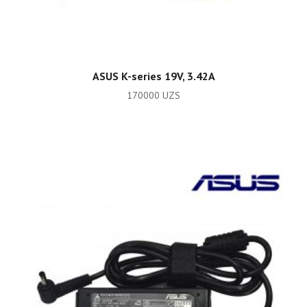
ADD TO CART
ASUS K-series 19V, 3.42A
170000
UZS