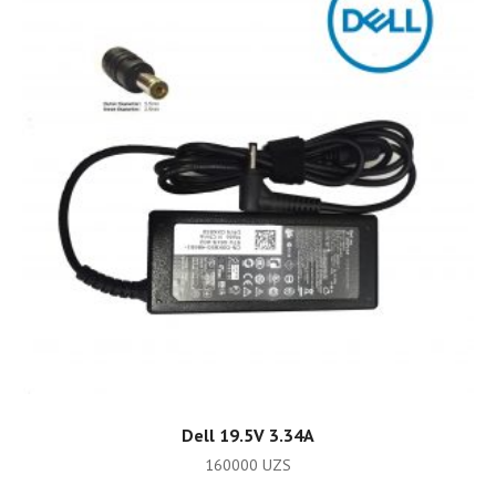
ADD TO CART
Dell 19.5V 3.34A
160000
UZS