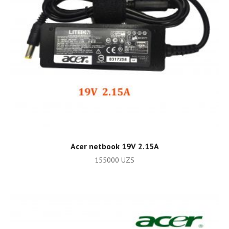
ADD TO CART
Acer netbook 19V 2.15A
155000
UZS