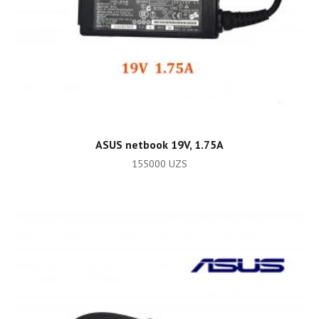
ADD TO CART
ASUS netbook 19V, 1.75A
155000
UZS