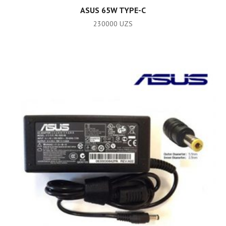
ADD TO CART
ASUS 65W TYPE-C
230000
UZS