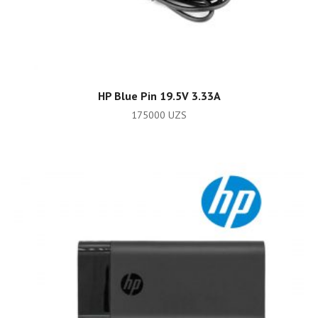
ADD TO CART
HP Blue Pin 19.5V 3.33A
175000
UZS