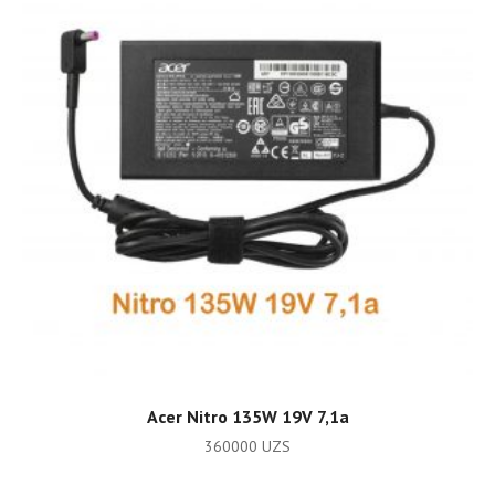
ADD TO CART
Acer Nitro 135W 19V 7,1a
360000
UZS