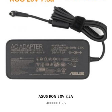
ADD TO CART
ASUS ROG 20V 7,5A
400000
UZS