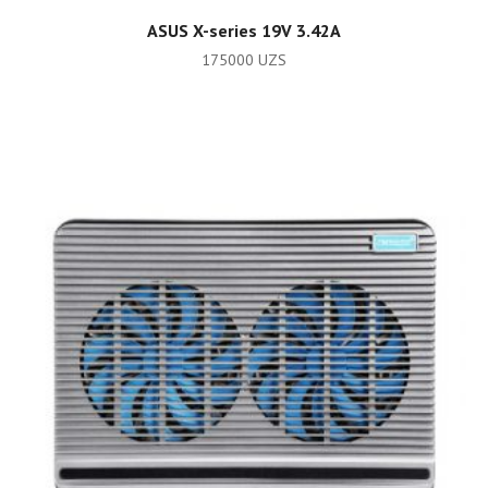
ADD TO CART
ASUS X-series 19V 3.42A
175000
UZS