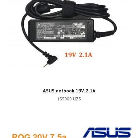
ADD TO CART
ASUS netbook 19V, 2.1A
155000
UZS