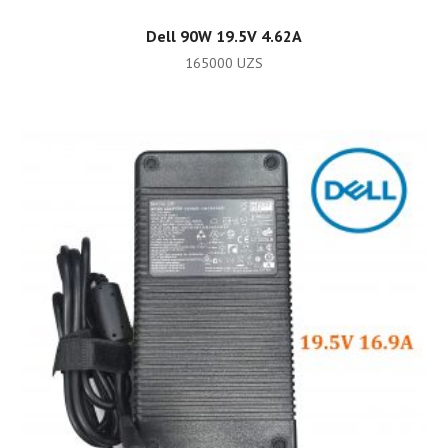
ADD TO CART
Dell 90W 19.5V 4.62A
165000
UZS