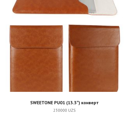
ADD TO CART
SWEETONE PU01 (13.3″) конверт
230000
UZS