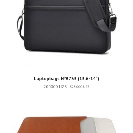
ADD TO CART
Laptopbags №B733 (13.6-14″)
200000
UZS
325000
UZS