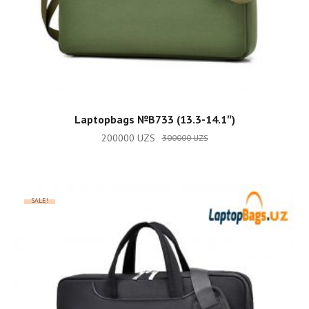
ADD TO CART
Laptopbags №B733 (13.3-14.1″)
200000
UZS
300000
UZS
SALE!