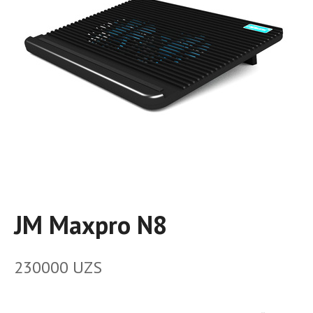
JM Maxpro N8
230000
UZS