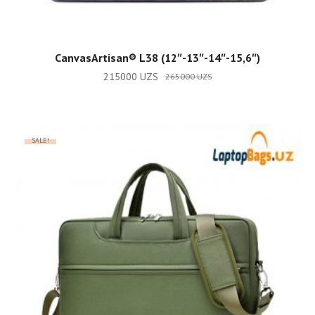
ADD TO CART
CanvasArtisan®️ L38 (12″-13″-14″-15,6″)
215000
UZS
265000
UZS
SALE!