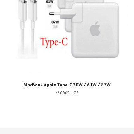
ADD TO CART
MacВook Apple Type-C 30W / 61W / 87W
680000
UZS