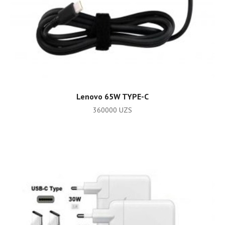
ADD TO CART
Lenovo 65W TYPE-C
360000
UZS