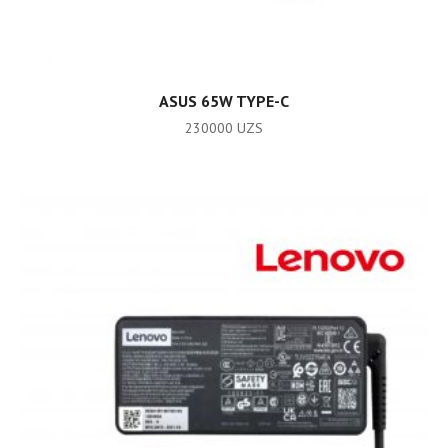
ADD TO CART
ASUS 65W TYPE-C
230000
UZS