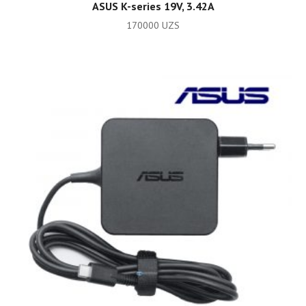
ADD TO CART
ASUS K-series 19V, 3.42A
170000
UZS