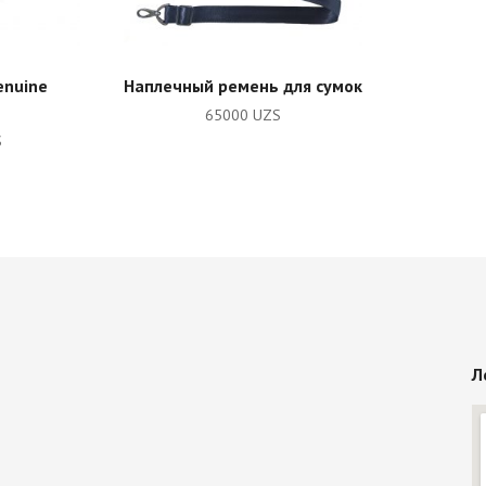
RT
ADD TO CART
enuine
Наплечный ремень для сумок
65000
UZS
S
Л