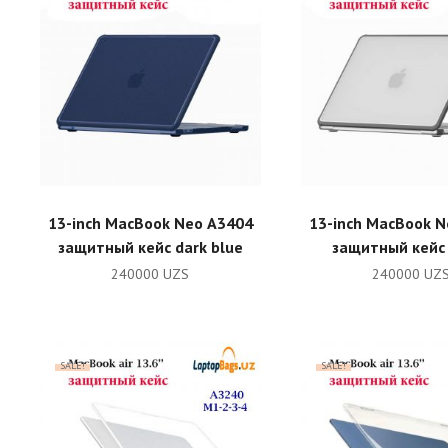
ADD TO CART
ADD TO CA
13-inch MacBook Neo А3404
13-inch MacBook 
защитный кейс dark blue
защитный кейс
240000
UZS
240000
UZ
SALE!
SALE!