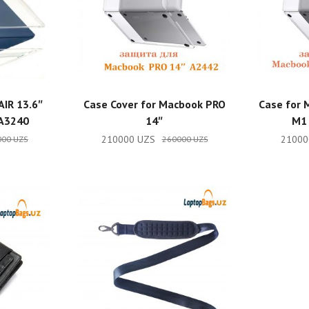
RT
ADD TO CART
AIR 13.6″
Case Cover for Macbook PRO
Case for 
A3240
14″
M1
210000
UZS
2100
000
UZS
260000
UZS