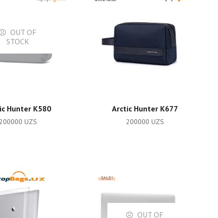
OUT OF
STOCK
READ MORE
ADD TO CART
ic Hunter K580
Arctic Hunter K677
200000
UZS
200000
UZS
SALE!
OUT OF