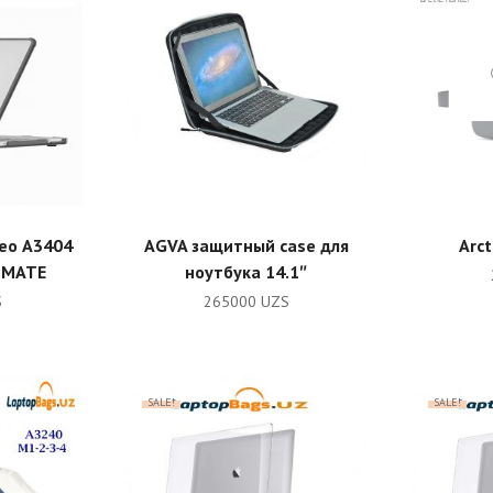
RT
ADD TO CART
Neo А3404
AGVA защитный case для
Arct
 MATE
ноутбука 14.1″
S
265000
UZS
SALE!
SALE!