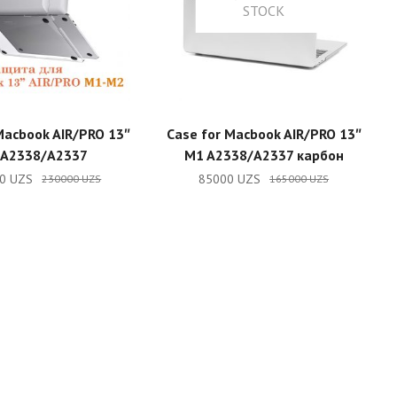
STOCK
ADD TO CART
READ MORE
Macbook AIR/PRO 13″
Case for Macbook AIR/PRO 13″
 A2338/A2337
M1 A2338/A2337 карбон
00
UZS
85000
UZS
230000
UZS
165000
UZS