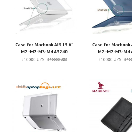
ADD TO CART
ADD TO CA
Case for Macbook AIR 13.6″
Case for Macbook 
M2 -M2-M3-M4 A3240
M2 -M2-M3-M4 
210000
UZS
210000
UZS
270000
UZS
270
SALE!