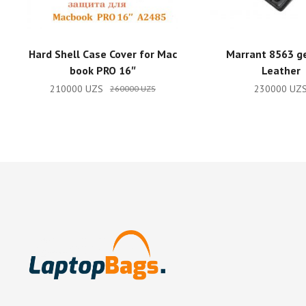
ADD TO CART
ADD TO CA
Hard Shell Case Cover for Mac
Marrant 8563 g
book PRO 16″
Leather
210000
UZS
230000
UZ
260000
UZS