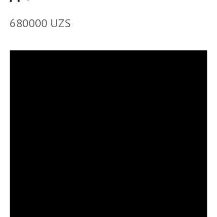
680000
UZS