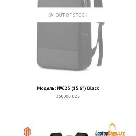
OUT OF STOCK
READ MORE
Модель: №623 (15.6″) Black
350000
UZS