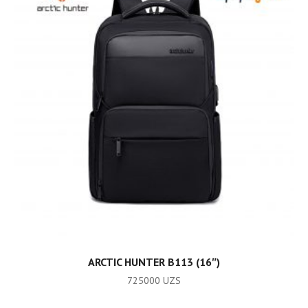
ADD TO CART
ARCTIC HUNTER B113 (16″)
725000
UZS