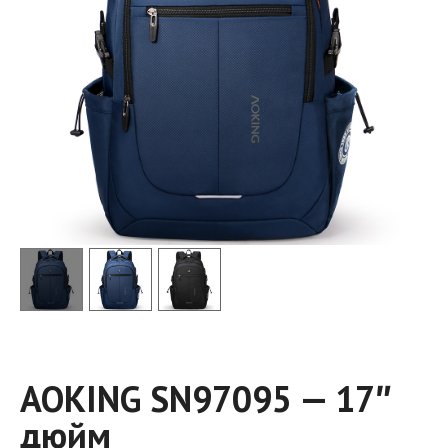
AOKING SN97095 — 17″
дюйм