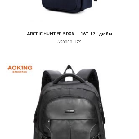
ADD TO CART
ARCTIC HUNTER S006 — 16″-17″ дюйм
650000
UZS