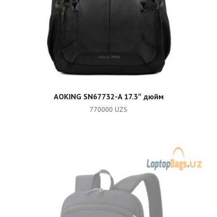
ADD TO CART
AOKING SN67732-A 17.3″ дюйм
770000
UZS