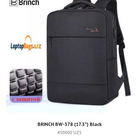
ADD TO CART
BRINCH BW-378 (17.3″) Black
450000
UZS