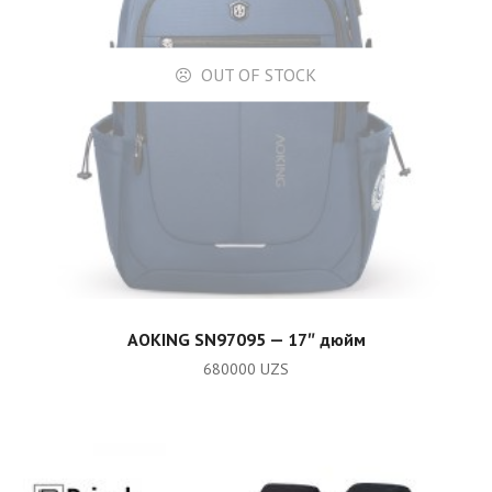
OUT OF STOCK
READ MORE
AOKING SN97095 — 17″ дюйм
680000
UZS