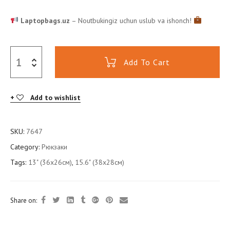
Laptopbags.uz
– Noutbukingiz uchun uslub va ishonch!
Add To Cart
Add to wishlist
SKU:
7647
Category:
Рюкзаки
Tags:
13" (36x26см)
,
15.6" (38x28см)
Share on: