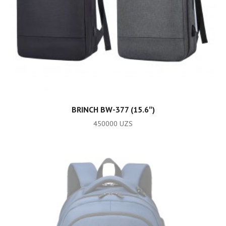
ADD TO CART
BRINCH BW-377 (15.6″)
450000
UZS