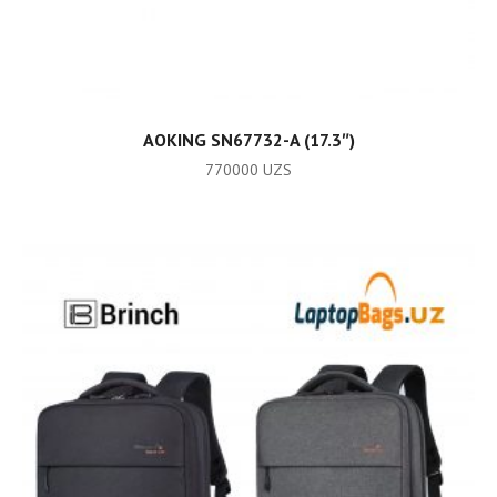
ADD TO CART
AOKING SN67732-A (17.3″)
770000
UZS