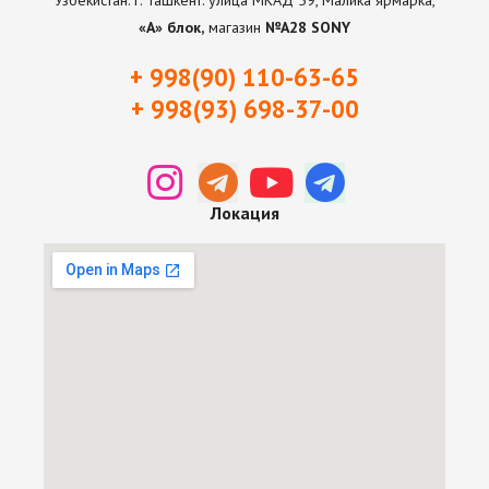
Узбекистан. г. Ташкент. улица МКАД 59, Малика ярмарка,
«А» блок,
магазин
№А28 SONY
+ 998(90) 110-63-65
+ 998(93) 698-37-0
0
Локация