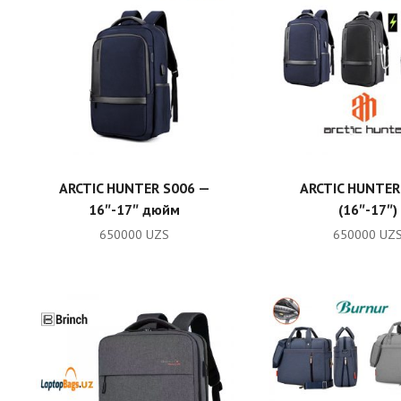
ADD TO CART
ADD TO CA
ARCTIC HUNTER S006 —
ARCTIC HUNTER
16″-17″ дюйм
(16″-17″)
650000
UZS
650000
UZ