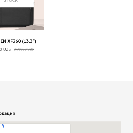
READ MORE
EN XF360 (13.3″)
00
UZS
360000
UZS
окация