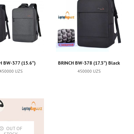
ADD TO CART
ADD TO CART
H BW-377 (15.6″)
BRINCH BW-378 (17.3″) Black
450000
UZS
450000
UZS
OUT OF
STOCK