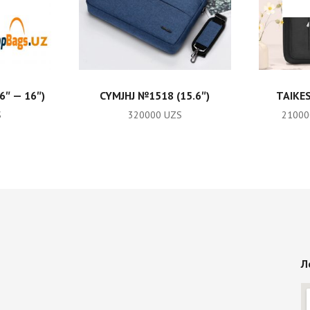
RT
ADD TO CART
″ — 16″)
CYMJHJ №1518 (15.6″)
TAIKES
S
320000
UZS
2100
Л