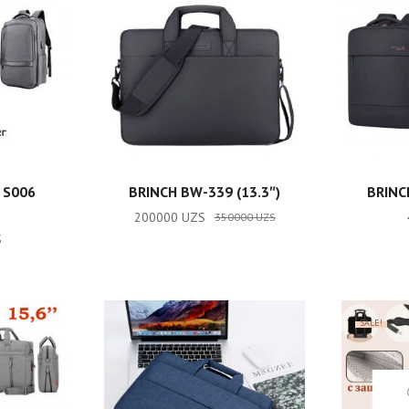
RT
ADD TO CART
 S006
BRINCH BW-339 (13.3″)
BRINC
200000
UZS
350000
UZS
S
SALE!