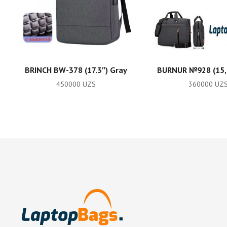
ADD TO CART
ADD TO CA
BRINCH BW-378 (17.3″) Gray
BURNUR №928 (15,6
450000
UZS
360000
UZ