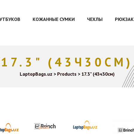
ОУТБУКОВ
КОЖАННЫЕ СУМКИ
ЧЕХЛЫ
РЮКЗАК
17.3" (43Ч30СМ)
LaptopBags.uz
>
Products
>
17.3" (43ч30см)
SALE!