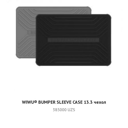
ADD TO CART
WIWU®️ BUMPER SLEEVE CASE 13.3 чехол
385000
UZS