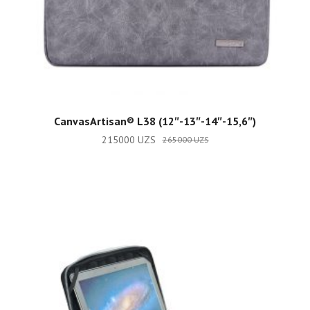
ADD TO CART
CanvasArtisan®️ L38 (12″-13″-14″-15,6″)
215000
UZS
265000
UZS