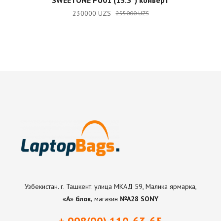
SWEETONE PU01 (13.3″) конверт
230000
UZS
255000
UZS
Узбекистан. г. Ташкент. улица МКАД 59, Малика ярмарка,
«А» блок,
магазин
№А28 SONY