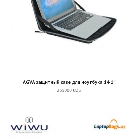
ADD TO CART
AGVA защитный case для ноутбука 14.1″
265000
UZS