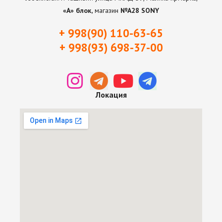
«А» блок,
магазин
№А28 SONY
+ 998(90) 110-63-65
+ 998(93) 698-37-0
0
Локация