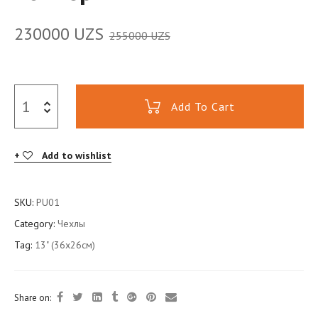
230000
UZS
255000
UZS
Add To Cart
Add to wishlist
SKU:
PU01
Category:
Чехлы
Tag:
13" (36x26см)
Share on: