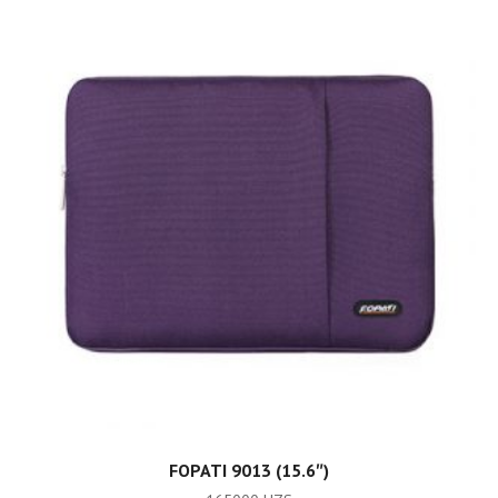
ADD TO CART
FOPATI 9013 (15.6″)