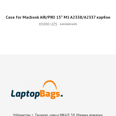
READ MORE
Case for Macbook AIR/PRO 13″ M1 A2338/A2337 карбон
85000
UZS
165000
UZS
Узбекистан. г. Ташкент. улица МКАД 59, Малика ярмарка,