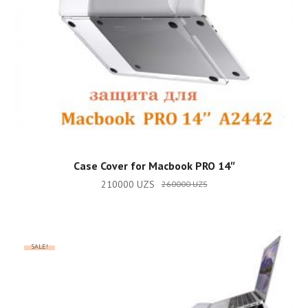
ADD TO CART
Case Cover for Macbook PRO 14″
210000
UZS
260000
UZS
SALE!