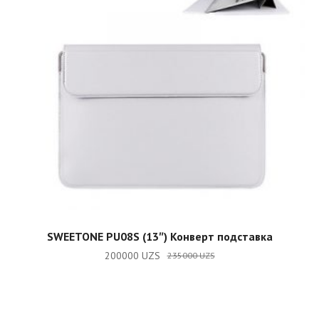
ADD TO CART
SWEETONE PU08S (13″) Конверт подставка
200000
UZS
235000
UZS