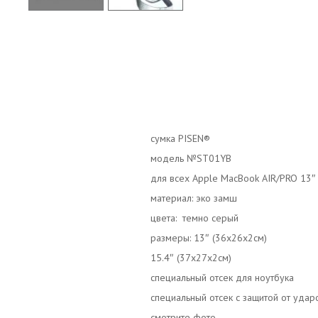
сумка PISEN®️
модель №ST01YB
для всех Apple MacBook AIR/PRO 13″ 
материал: эко замш
цвета: темно серый
размеры: 13″ (36x26x2см)
15.4″ (37x27x2cм)
специальный отсек для ноутбука
специальный отсек c защитой от удар
смотрите фото