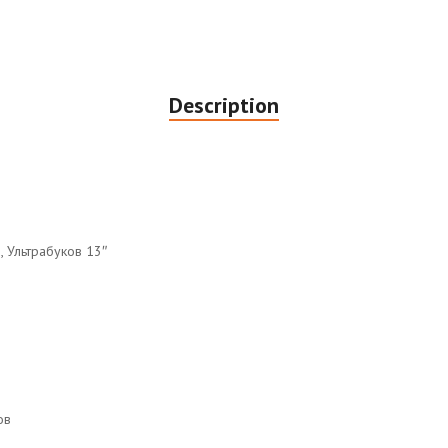
Description
, Ультрабуков 13″
ов