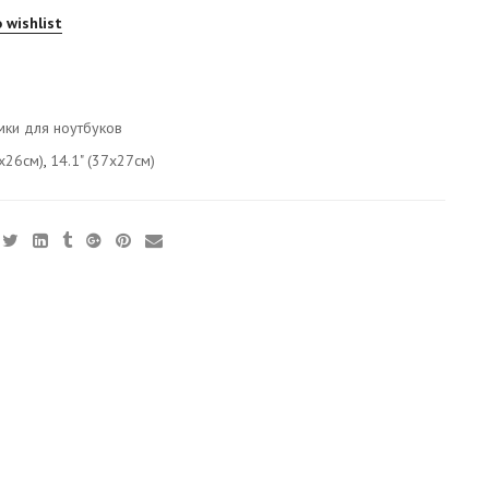
 wishlist
B
мки для ноутбуков
6x26см)
,
14.1" (37x27см)