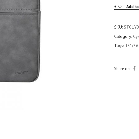
Add to
SKU:
ST01Y
Category:
Су
Tags:
13" (3
Share on: