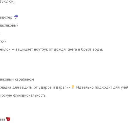
28x2 см)
лиэстер
ластиковый
в
гкий
ейлон — защищает ноутбук от дождя, снега и брызг воды.
тиковый карабином
ладка для защиты от ударов и царапин
Идеально подходит для учеб
высокую функциональность.
нии