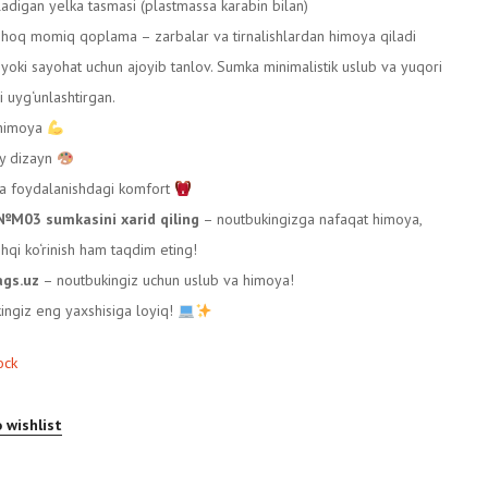
ladigan yelka tasmasi (plastmassa karabin bilan)
hoq momiq qoplama – zarbalar va tirnalishlardan himoya qiladi
h yoki sayohat uchun ajoyib tanlov. Sumka minimalistik uslub va yuqori
i uyg‘unlashtirgan.
 himoya
y dizayn
va foydalanishdagi komfort
M03 sumkasini xarid qiling
– noutbukingizga nafaqat himoya,
shqi ko‘rinish ham taqdim eting!
gs.uz
– noutbukingiz uchun uslub va himoya!
ngiz eng yaxshisiga loyiq!
ock
 wishlist