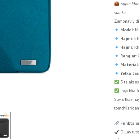
Apple MacB
sumka.
Zamonaviy diz
Model:
M
Hajmi:
Ich
Hajmi:
Ich
Ranglar:
Q
Material:
Yelka ta
5 ta akses
Ingichka 
Suv o’tkazma
tomchilaridan
Funktsion
Qulay tutq