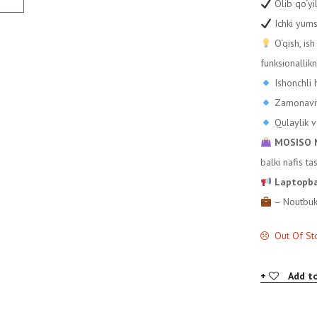
Olib qo‘yi
Ichki yums
O‘qish, is
funksionallikn
Ishonchli
Zamonavi
Qulaylik 
MOSISO №
balki nafis ta
Laptopba
– Noutbuki
Out Of St
Add to