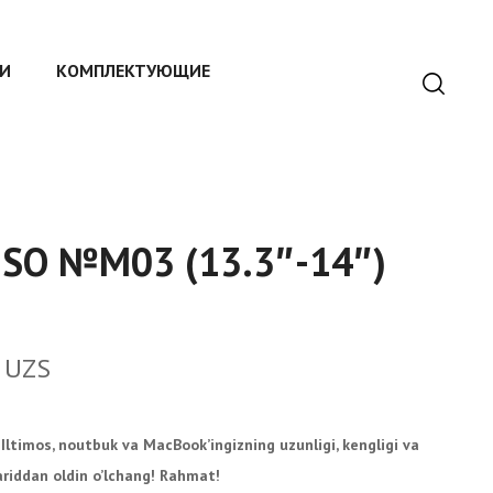
И
КОМПЛЕКТУЮЩИЕ
SO №М03 (13.3″-14″)
0
UZS
Iltimos, noutbuk va MacBook’ingizning uzunligi, kengligi va
xariddan oldin o’lchang! Rahmat!