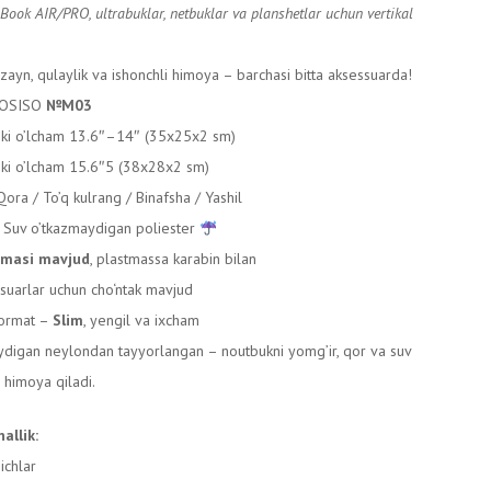
ook AIR/PRO, ultrabuklar, netbuklar va planshetlar uchun vertikal
ayn, qulaylik va ishonchli himoya – barchasi bitta aksessuarda!
OSISO
№M03
ki o’lcham 13.6″–14″ (35x25x2 sm)
ki o’lcham 15.6″5 (38x28x2 sm)
ora / To’q kulrang / Binafsha / Yashil
Suv o’tkazmaydigan poliester
smasi mavjud
, plastmassa karabin bilan
suarlar uchun cho‘ntak mavjud
format –
Slim
, yengil va ixcham
ydigan neylondan tayyorlangan – noutbukni yomg’ir, qor va suv
 himoya qiladi.
allik:
ichlar