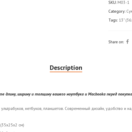
SKU:
M03-1
Category:
Су
Tags:
13" (3
Share on:
Description
е длину, ширину и толщину вашего ноутбука и Macbooka перед покупко
 ультрабуков, нетбуков, планшетов. Современный дизайн, удобство и н
 (35x25x2 см)