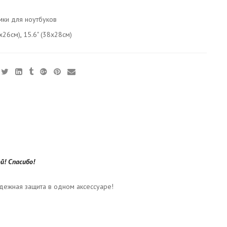
мки для ноутбуков
6x26см)
,
15.6" (38x28см)
й! Спасибо!
адежная защита в одном аксессуаре!