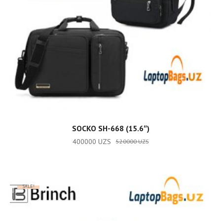
ADD TO CART
SOCKO SH-668 (15.6″)
400000
UZS
520000
UZS
SALE!