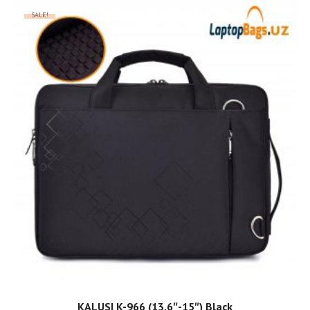
SALE!
ADD TO CART
KALUSI K-966 (13.6″-15″) Black