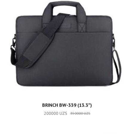
ADD TO CART
BRINCH BW-339 (13.3″)
200000
UZS
350000
UZS