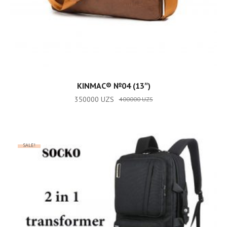
READ MORE
KINMAC® №04 (13″)
350000
UZS
400000
UZS
SALE!