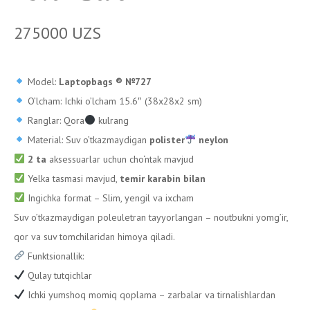
275000
UZS
Model:
Laptopbags ®️ №727
O’lcham: Ichki o’lcham 15.6″ (38x28x2 sm)
Ranglar: Qora
kulrang
Material: Suv o’tkazmaydigan
polister
neylon
2 ta
aksessuarlar uchun cho‘ntak mavjud
Yelka tasmasi mavjud,
temir karabin bilan
Ingichka format – Slim, yengil va ixcham
Suv o’tkazmaydigan poleuletran tayyorlangan – noutbukni yomg’ir,
qor va suv tomchilaridan himoya qiladi.
Funktsionallik:
Qulay tutqichlar
Ichki yumshoq momiq qoplama – zarbalar va tirnalishlardan