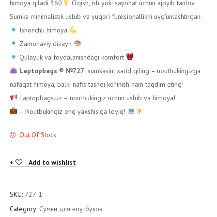
himoya qiladi 360
O‘qish, ish yoki sayohat uchun ajoyib tanlov.
Sumka minimalistik uslub va yuqori funksionallikni uyg‘unlashtirgan.
Ishonchli himoya
Zamonaviy dizayn
Qulaylik va foydalanishdagi komfort
Laptopbags ®️ №727
sumkasini xarid qiling – noutbukingizga
nafaqat himoya, balki nafis tashqi ko‘rinish ham taqdim eting!
Laptopbags.uz – noutbukingiz uchun uslub va himoya!
– Noutbukingiz eng yaxshisiga loyiq!
Out Of Stock
Add to wishlist
SKU:
727-1
Category:
Сумки для ноутбуков