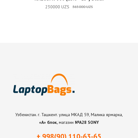
230000
UZS
365000
UZS
Узбекистан. г. Ташкент. улица МКАД 59, Малика ярмарка,
«А» блок,
магазин
№А28 SONY
+ 998(90) 110-63-65