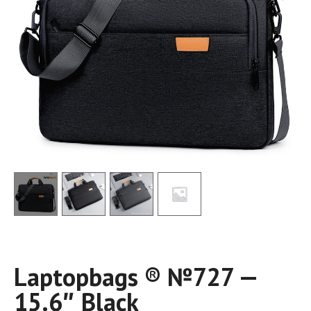
Laptopbags ®️ №727 —
15.6″ Black