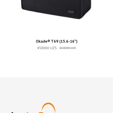
ADD TO CART
Okade®️ T69 (15.6-16″)
450000
UZS
460000
UZS