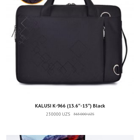
ADD TO CART
KALUSI K-966 (13.6″-15″) Black
230000
UZS
365000
UZS