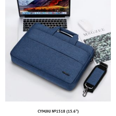
ADD TO CART
CYMJHJ №1518 (15.6″)