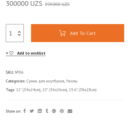
300000
UZS
395000
UZS
Add To Cart
Add to wishlist
SKU:
№06
Categories:
Сумки для ноутбуков
,
Чехлы
Tags:
12" (34x24см)
,
13" (36x26см)
,
15.6" (38x28см)
Share on: