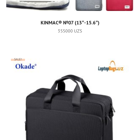
ADD TO CART
KINMAC® №07 (13″-15.6″)
355000
UZS
SALE!