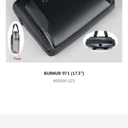
ADD TO CART
BURNUR 971 (17.3″)
400000
UZS