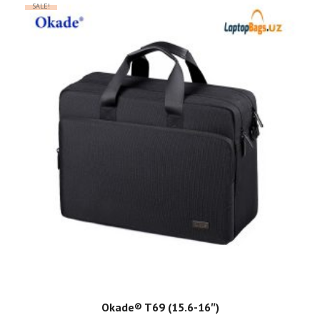
SALE!
ADD TO CART
Okade®️ T69 (15.6-16″)