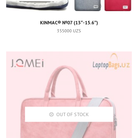
ADD TO CART
KINMAC® №07 (13″-15.6″)
355000
UZS
OUT OF STOCK