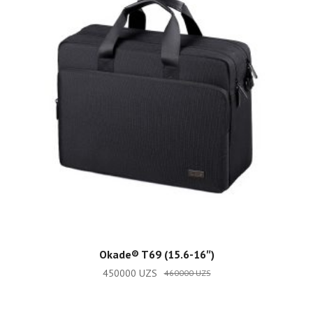
ADD TO CART
Okade®️ T69 (15.6-16″)
450000
UZS
460000
UZS