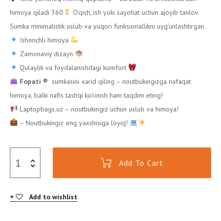
himoya qiladi 360
O‘qish, ish yoki sayohat uchun ajoyib tanlov.
Sumka minimalistik uslub va yuqori funksionallikni uyg‘unlashtirgan.
Ishonchli himoya
Zamonaviy dizayn
Qulaylik va foydalanishdagi komfort
Fopati ®️
sumkasini xarid qiling – noutbukingizga nafaqat
himoya, balki nafis tashqi ko‘rinish ham taqdim eting!
Laptopbags.uz – noutbukingiz uchun uslub va himoya!
– Noutbukingiz eng yaxshisiga loyiq!
Add To Cart
Add to wishlist