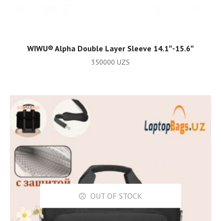
ADD TO CART
WIWU®️ Alpha Double Layer Sleeve 14.1″-15.6″
350000
UZS
SALE!
OUT OF STOCK