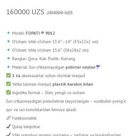
160000
UZS
280000
UZS
Model:
FOPATI ®️ 9012
O’lcham: Ichki o’lcham 13.6″–14″ (35x22x2 sm)
O’lcham: Ichki o’lcham 15.6″ (38x28x2 sm)
Ranglar: Qora- Kuk- Pushti- Kulrang
Material: Suv o’tkazmaydigan
polister neylon
1 ta
aksessuarlar uchun cho‘ntak mavjud
Yelka tasmasi mavjud,
plastik karabin bilan
Ingichka format – Slim, yengil va ixcham
Suv o’tkazmaydigan poleuletran tayyorlangan – noutbukni yomg’ir,
qor va suv tomchilaridan himoya qiladi.
Funktsionallik:
Qulay tutqichlar
Ichki yumshoq momiq qoplama – zarbalar va tirnalishlardan