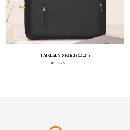
READ MORE
TAIKESEN XF360 (13.3″)
210000
UZS
360000
UZS