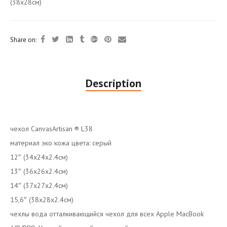
(38x28см)
Share on:
Description
чехол CanvasArtisan ®️ L38
материал эко кожа цвета: серый
12″ (34x24x2.4см)
13″ (36x26x2.4см)
14″ (37x27x2.4см)
15,6″ (38x28x2.4см)
чехлы вода отталкивающийся чехол для всех Apple MacBook