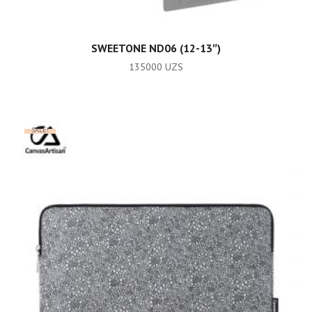
READ MORE
SWEETONE ND06 (12-13″)
135000
UZS
SALE!