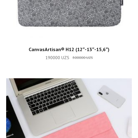
ADD TO CART
CanvasArtisan®️ H12 (12″-13″-15,6″)
190000
UZS
300000
UZS