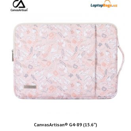
ADD TO CART
CanvasArtisan®️ G4-89 (15.6″)