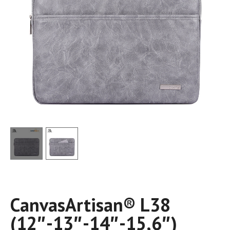
CanvasArtisan®️ L38
(12″-13″-14″-15,6″)