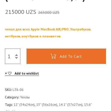
215000
UZS
265000
UZS
чехол для всех Apple MacBook AIR/PRO, Ультрабуков,
нетбуков, ноутбуков и планшетов.
Add To Cart
Add to wishlist
SKU:
L38-06
Category:
Чехлы
Tags:
12" (34x24см)
,
13" (36x26см)
,
14.1" (37x27см)
,
15.6"