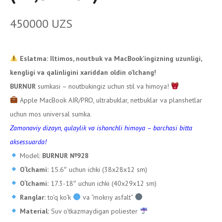
450000
UZS
Eslatma: Iltimos, noutbuk va MacBook’ingizning uzunligi,
kengligi va qalinligini xariddan oldin o’lchang!
BURNUR
sumkasi – noutbukingiz uchun stil va himoya!
Apple MacBook AIR/PRO, ultrabuklar, netbuklar va planshetlar
uchun mos universal sumka.
Zamonaviy dizayn, qulaylik va ishonchli himoya – barchasi bitta
aksessuarda!
Model:
BURNUR №928
O‘lchami:
15.6″ uchun ichki (38x28x12 sm)
O‘lchami:
17.3-18″ uchun ichki (40x29x12 sm)
Ranglar:
to‘q ko‘k
va “mokrıy asfalt”
Material:
Suv o‘tkazmaydigan poliester