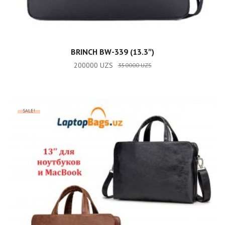
ADD TO CART
BRINCH BW-339 (13.3″)
200000
UZS
350000
UZS
SALE!