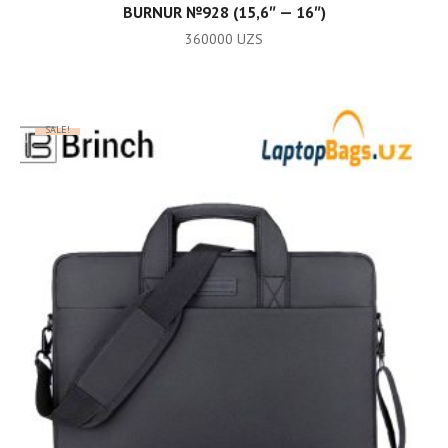
ADD TO CART
BURNUR №928 (15,6″ — 16″)
360000
UZS
SALE!