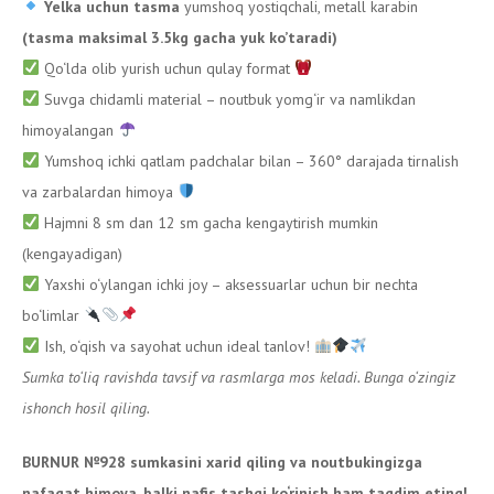
Yelka uchun tasma
yumshoq yostiqchali, metall karabin
(tasma maksimal 3.5kg gacha yuk ko’taradi)
Qo‘lda olib yurish uchun qulay format
Suvga chidamli material – noutbuk yomg‘ir va namlikdan
himoyalangan
Yumshoq ichki qatlam padchalar bilan – 360° darajada tirnalish
va zarbalardan himoya
Hajmni 8 sm dan 12 sm gacha kengaytirish mumkin
(kengayadigan)
Yaxshi o‘ylangan ichki joy – aksessuarlar uchun bir nechta
bo‘limlar
Ish, o‘qish va sayohat uchun ideal tanlov!
Sumka to‘liq ravishda tavsif va rasmlarga mos keladi. Bunga o‘zingiz
ishonch hosil qiling.
BURNUR №928 sumkasini xarid qiling va noutbukingizga
nafaqat himoya, balki nafis tashqi ko‘rinish ham taqdim eting!