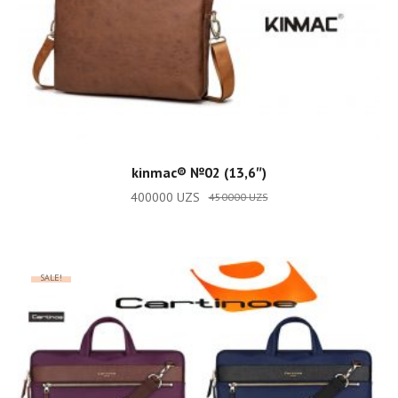
ADD TO CART
kinmac® №02 (13,6″)
400000
UZS
450000
UZS
SALE!