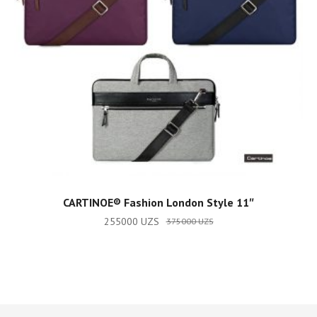
ADD TO CART
CARTINOE®️ Fashion London Style 11″
255000
UZS
375000
UZS