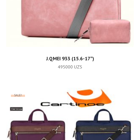
ADD TO CART
J.QMEI 933 (15.6-17″)
495000
UZS
SALE!