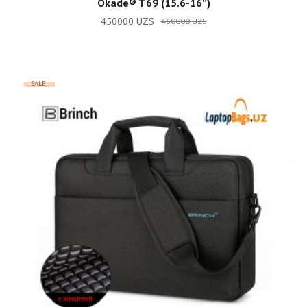
Okade®️ T69 (15.6-16″)
450000
UZS
460000
UZS
SALE!