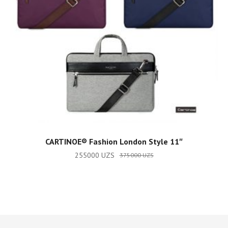
ADD TO CART
CARTINOE®️ Fashion London Style 11″
255000
UZS
375000
UZS