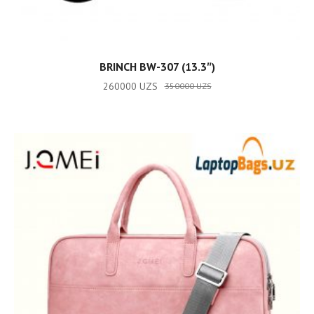
ADD TO CART
BRINCH BW-307 (13.3″)
260000
UZS
350000
UZS