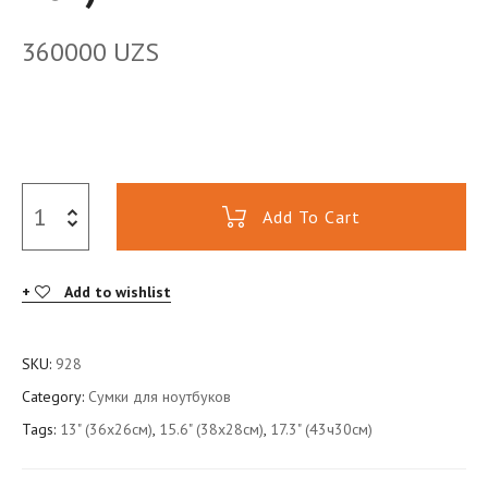
360000
UZS
Add To Cart
Add to wishlist
SKU:
928
Category:
Сумки для ноутбуков
Tags:
13" (36x26см)
,
15.6" (38x28см)
,
17.3" (43ч30см)