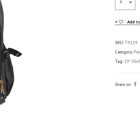
Add to
SKU:
T9119
Category:
Рю
Tag:
19" 50x
Share on: