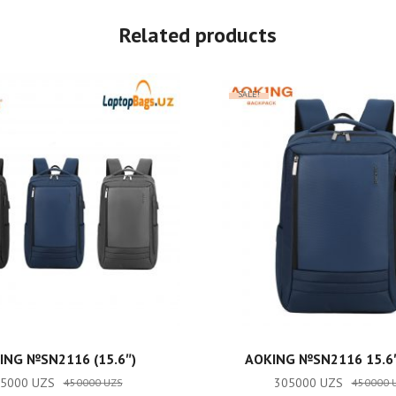
Related products
SALE!
ADD TO CART
ADD TO CART
ING №SN2116 (15.6″)
AOKING №SN2116 15.6
65000
UZS
305000
UZS
450000
UZS
450000