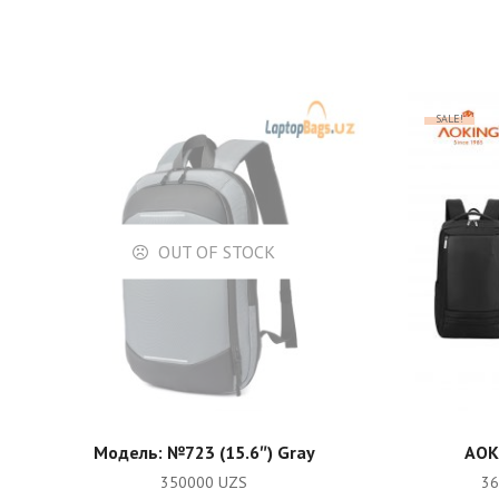
SALE!
OUT OF STOCK
READ MORE
Модель: №723 (15.6″) Gray
AOK
350000
UZS
3