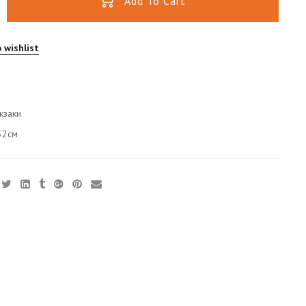
Add To Cart
 wishlist
кзаки
32см