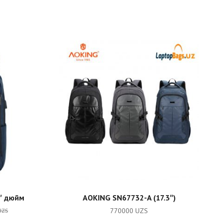
ADD TO CART
″ дюйм
AOKING SN67732-A (17.3″)
770000
UZS
UZS