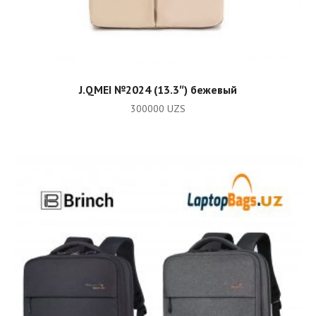
ADD TO CART
J.QMEI №2024 (13.3″) бежевый
300000
UZS