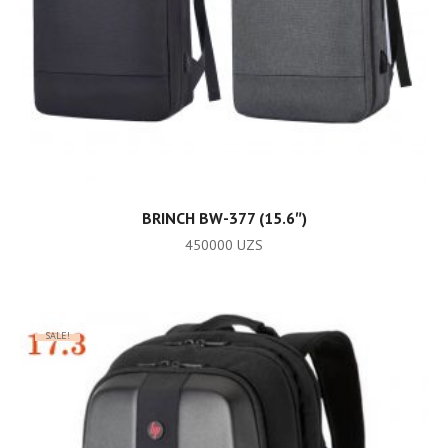
ADD TO CART
BRINCH BW-377 (15.6″)
450000
UZS
SALE!