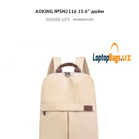
ADD TO CART
AOKING №SN2116 15.6″ дюйм
305000
UZS
450000
UZS