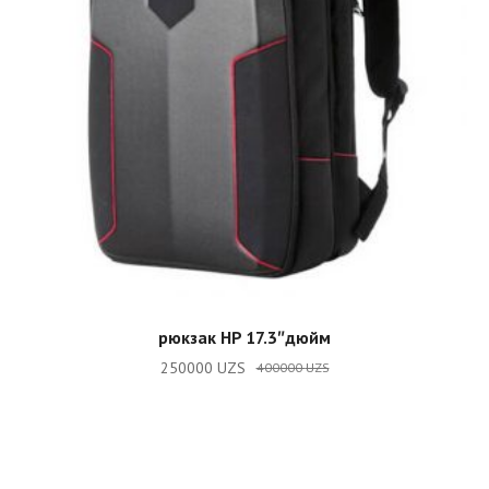
ADD TO CART
рюкзак HP 17.3″дюйм
250000
UZS
400000
UZS